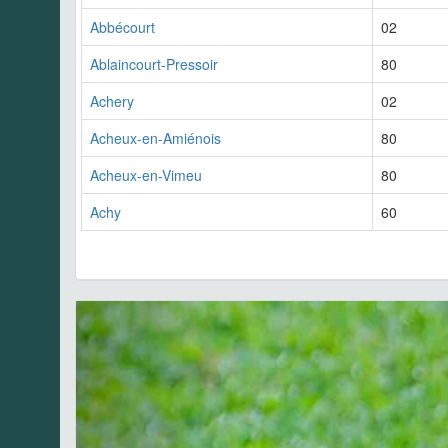
Abbécourt
02
Ablaincourt-Pressoir
80
Achery
02
Acheux-en-Amiénois
80
Acheux-en-Vimeu
80
Achy
60