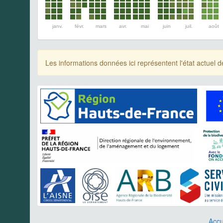
janv.
févr.
mars
avr.
mai
juin
juil.
août
Les informations données ici représentent l'état actue
Accu