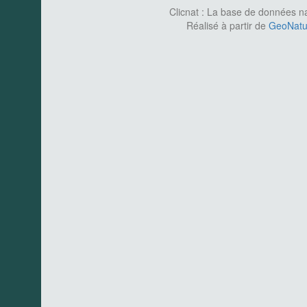
Clicnat : La base de données nat
Réalisé à partir de
GeoNatur