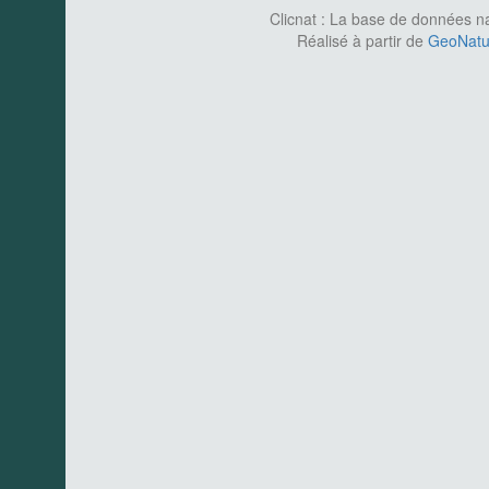
Clicnat : La base de données nat
Réalisé à partir de
GeoNatur