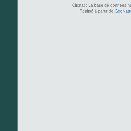
Clicnat : La base de données nat
Réalisé à partir de
GeoNatur