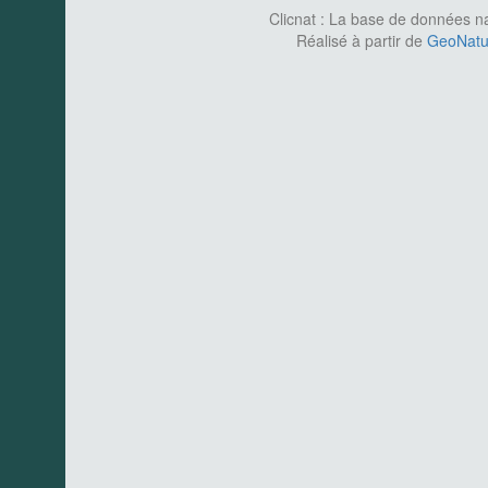
Clicnat : La base de données nat
Réalisé à partir de
GeoNatur