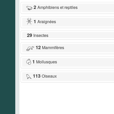
2
Amphibiens et reptiles
1
Araignées
29
Insectes
12
Mammifères
1
Mollusques
113
Oiseaux