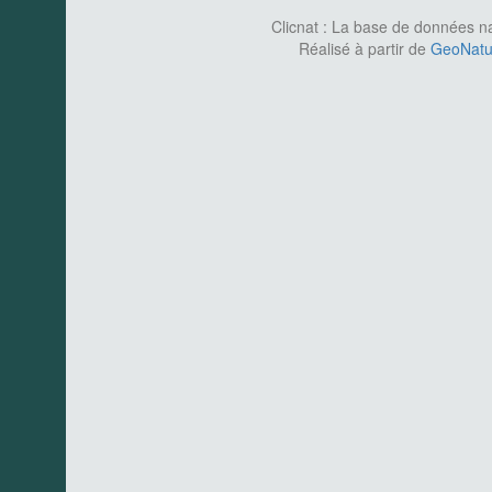
Clicnat : La base de données nat
Réalisé à partir de
GeoNatur