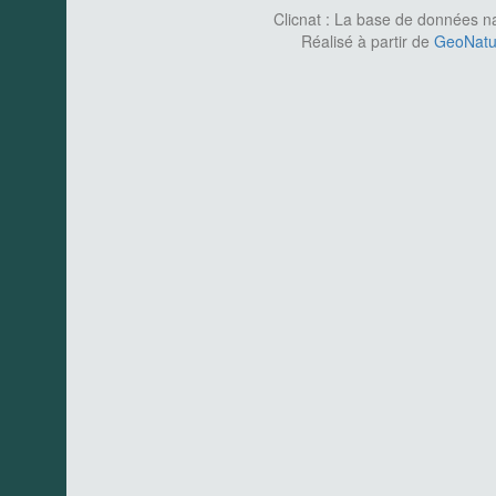
Clicnat : La base de données nat
Réalisé à partir de
GeoNatur