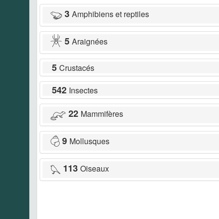
3
Amphibiens et reptiles
5
Araignées
5
Crustacés
542
Insectes
22
Mammifères
9
Mollusques
113
Oiseaux