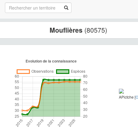
Mouflières
(80575)
APictche [
C