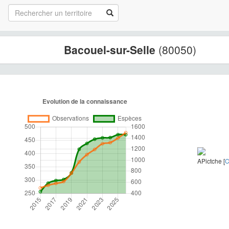
Bacouel-sur-Selle
(80050)
APictche [
C