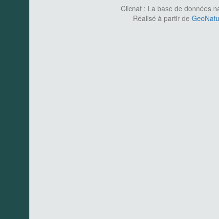
Clicnat : La base de données nat
Réalisé à partir de
GeoNatur