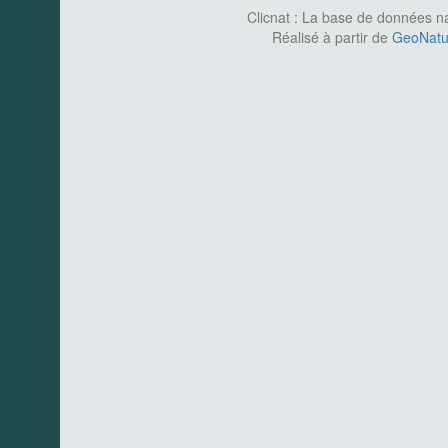
Clicnat : La base de données nat
Réalisé à partir de
GeoNatur