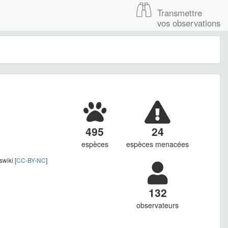
Transmettre
vos observations
495
24
espèces
espèces menacées
wiki [
CC-BY-NC
]
132
observateurs