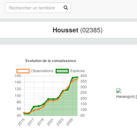
Housset
(02385)
Havang(nl) [