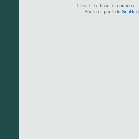
Clicnat : La base de données nat
Réalisé à partir de
GeoNatur