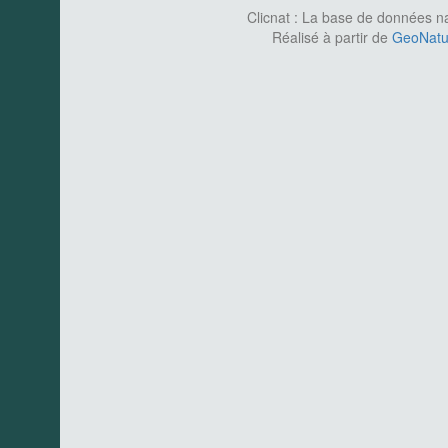
Clicnat : La base de données nat
Réalisé à partir de
GeoNatur