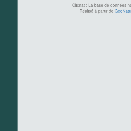
Clicnat : La base de données nat
Réalisé à partir de
GeoNatur