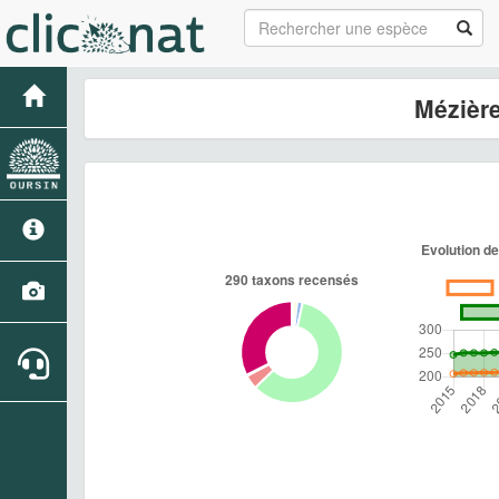
Mézièr