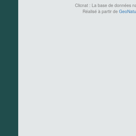
Clicnat : La base de données nat
Réalisé à partir de
GeoNatur