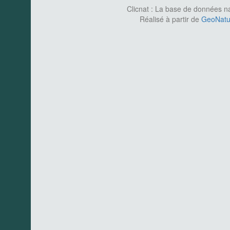
Clicnat : La base de données nat
Réalisé à partir de
GeoNatur