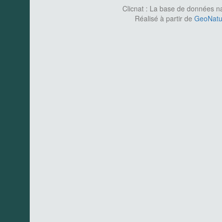
Clicnat : La base de données nat
Réalisé à partir de
GeoNatur