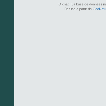
Clicnat : La base de données nat
Réalisé à partir de
GeoNatur