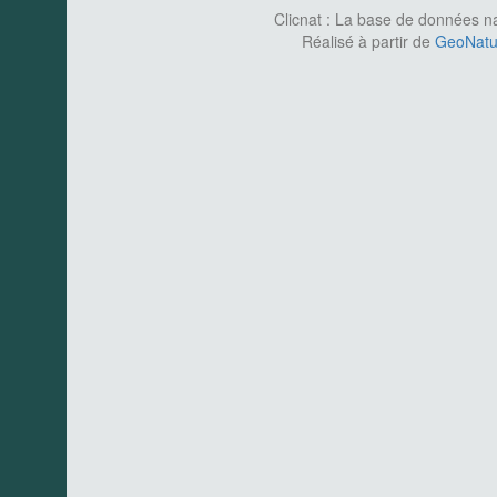
Clicnat : La base de données nat
Réalisé à partir de
GeoNatur