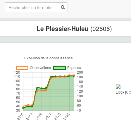
Le Plessier-Huleu
(02606)
Litlok [
CC