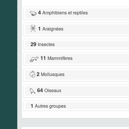
4
Amphibiens et reptiles
1
Araignées
29
Insectes
11
Mammifères
2
Mollusques
64
Oiseaux
1
Autres groupes