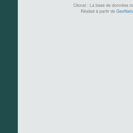
Clicnat : La base de données nat
Réalisé à partir de
GeoNatur