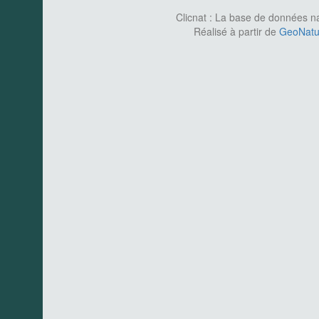
Clicnat : La base de données nat
Réalisé à partir de
GeoNatur