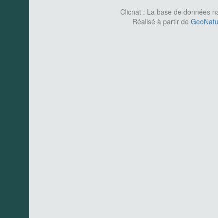
Clicnat : La base de données nat
Réalisé à partir de
GeoNatur