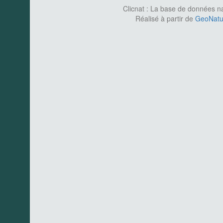
Clicnat : La base de données nat
Réalisé à partir de
GeoNatur