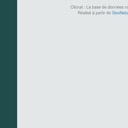
Clicnat : La base de données nat
Réalisé à partir de
GeoNatur