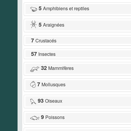
5
Amphibiens et reptiles
5
Araignées
7
Crustacés
57
Insectes
32
Mammifères
7
Mollusques
93
Oiseaux
9
Poissons