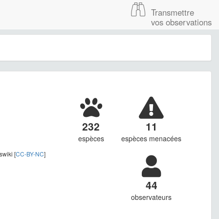
Transmettre
vos observations
232
11
espèces
espèces menacées
wiki [
CC-BY-NC
]
44
observateurs