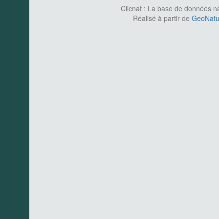
Clicnat : La base de données nat
Réalisé à partir de
GeoNatur