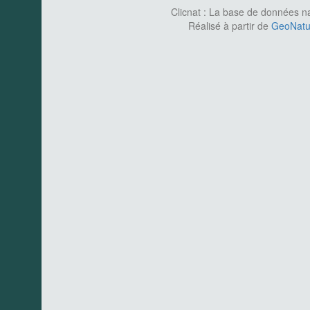
Clicnat : La base de données nat
Réalisé à partir de
GeoNatur