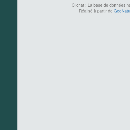
Clicnat : La base de données nat
Réalisé à partir de
GeoNatur