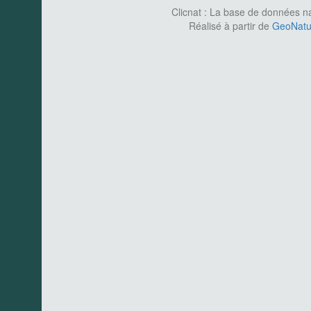
Clicnat : La base de données nat
Réalisé à partir de
GeoNatur