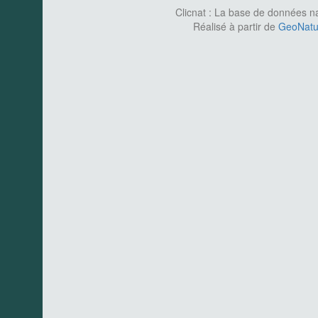
Clicnat : La base de données nat
Réalisé à partir de
GeoNatur