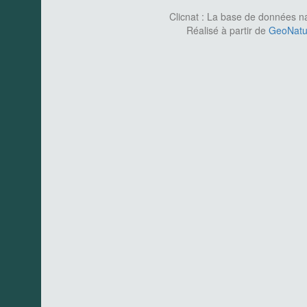
Clicnat : La base de données nat
Réalisé à partir de
GeoNatur