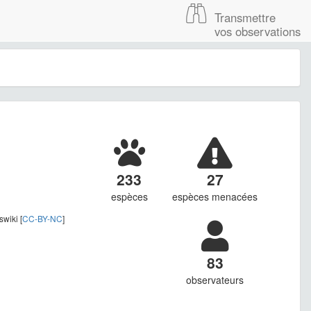
Transmettre
vos observations
233
27
espèces
espèces menacées
wiki [
CC-BY-NC
]
83
observateurs