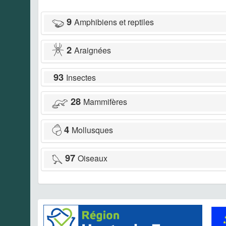
9
Amphibiens et reptiles
2
Araignées
93
Insectes
28
Mammifères
4
Mollusques
97
Oiseaux