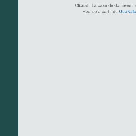
Clicnat : La base de données nat
Réalisé à partir de
GeoNatur