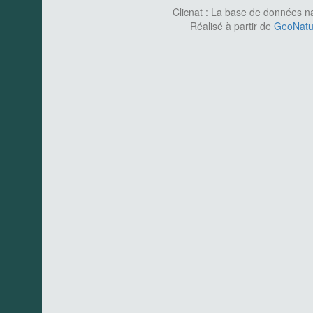
Clicnat : La base de données nat
Réalisé à partir de
GeoNatur