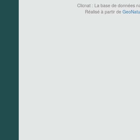
Clicnat : La base de données nat
Réalisé à partir de
GeoNatur