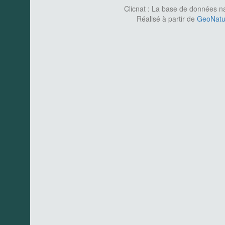
Clicnat : La base de données nat
Réalisé à partir de
GeoNatur