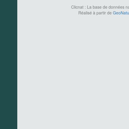
Clicnat : La base de données nat
Réalisé à partir de
GeoNatur