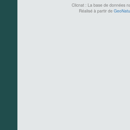
Clicnat : La base de données nat
Réalisé à partir de
GeoNatur