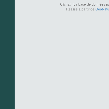
Clicnat : La base de données nat
Réalisé à partir de
GeoNatur