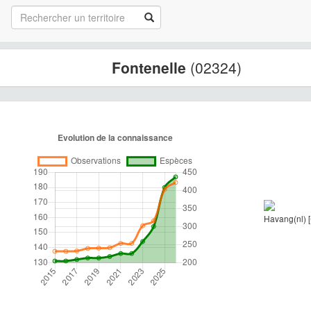
Fontenelle
(02324)
Havang(nl) [