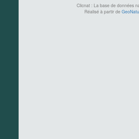
Clicnat : La base de données nat
Réalisé à partir de
GeoNatur