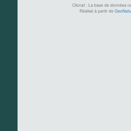
Clicnat : La base de données nat
Réalisé à partir de
GeoNatur