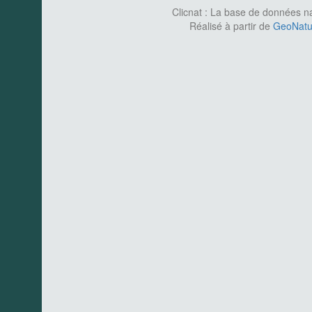
Clicnat : La base de données nat
Réalisé à partir de
GeoNatur