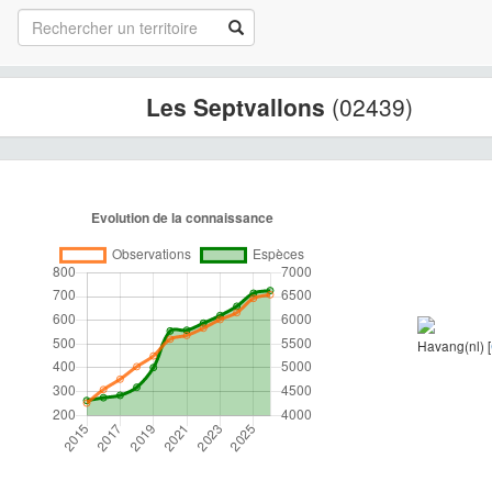
Les Septvallons
(02439)
Havang(nl) [