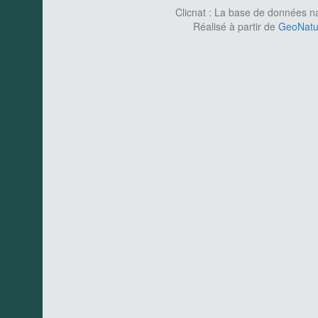
Clicnat : La base de données nat
Réalisé à partir de
GeoNatur