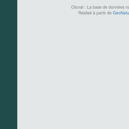
Clicnat : La base de données nat
Réalisé à partir de
GeoNatur