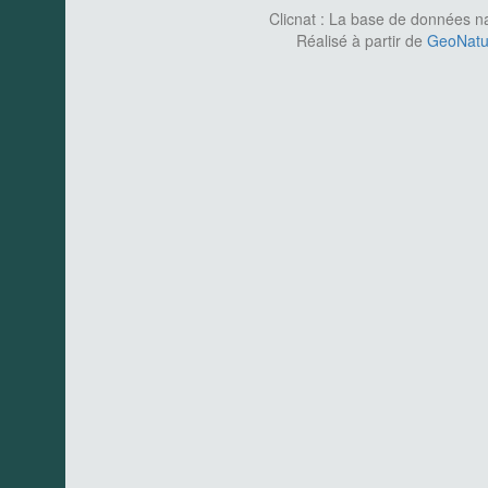
Clicnat : La base de données nat
Réalisé à partir de
GeoNatur